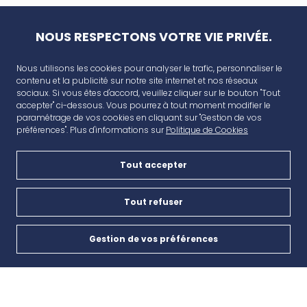
NOUS RESPECTONS VOTRE VIE PRIVÉE.
Nous utilisons les cookies pour analyser le trafic, personnaliser le
contenu et la publicité sur notre site internet et nos réseaux
sociaux. Si vous êtes d'accord, veuillez cliquer sur le bouton "Tout
accepter" ci-dessous. Vous pourrez à tout moment modifier le
paramétrage de vos cookies en cliquant sur "Gestion de vos
préférences". Plus d'informations sur
Politique de Cookies
Tout accepter
AVANT CAP
Plan de campagne, CD6, 13480 Cabriès
Tout refuser
Nous contacter
Gestion de vos préférences
Cookies
04 42 46 65 35