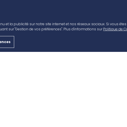
nu et la publicité sur notre site internet et nos réseaux sociaux. Si vous ête
AVANT CAP & VOUS
CONTACT
ant sur "Gestion de vos préférences". Plus d'informations sur
Politique de C
Accès
Nous rejoindre
rences
Horaires
Louer un local commer
Boutiques & Restaurants
Nous contacter
Bons plans
Actualités
Services
Plan du centre
Cartes Cadeaux
S
POLITIQUE DE COOKIES