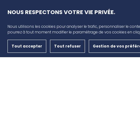
NOUS RESPECTONS VOTRE VIE PRIVÉE.
Nous utilisons les cookies pour analyser le trafic, personnaliser le conte
AVANT CAP
pourrez à tout moment modifier le paramétrage de vos cookies en cliqu
Plan de campagne, CD6, 13480 Cabriès
Tout accepter
Tout refuser
Gestion de vos préfé
Nous contacter
04 42 46 65 35
MENTIONS LÉGALES
CGU
DONNÉES PERSONNELLE