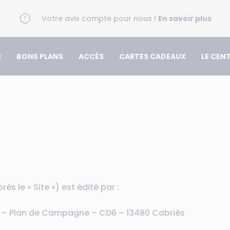
Votre avis compte pour nous !
En savoir plus
S
BONS PLANS
ACCÈS
CARTES CADEAUX
LE CEN
rès le « Site ») est édité par :
re – Plan de Campagne – CD6 – 13480 Cabriès