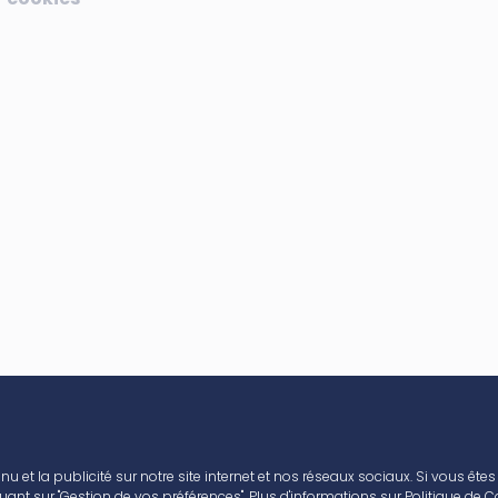
nu et la publicité sur notre site internet et nos réseaux sociaux. Si vous ête
ant sur "Gestion de vos préférences". Plus d'informations sur
Politique de C