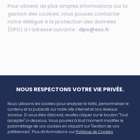
Pour obtenir de plus amples informations sur la
gestion des cookies, vous pouvez contacter
notre délégué à la protection des données
(DPO) à l’adresse suivante :
dpo@scc.fr
NOUS RESPECTONS VOTRE VIE PRIVÉE.
Nous utilisons les cookies pour analyser le trafic, personnaliser le
contenu et la publicité sur notre site internet et nos réseaux
sociaux. Si vous êtes d'accord, veuillez cliquer sur le bouton "Tout
accepter" ci-dessous. Vous pourrez à tout moment modifier le
paramétrage de vos cookies en cliquant sur "Gestion de vos
préférences". Plus d'informations sur
Politique de Cookies