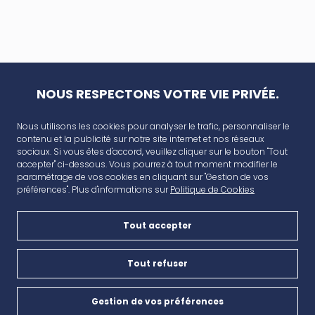
NOUS RESPECTONS VOTRE VIE PRIVÉE.
Nous utilisons les cookies pour analyser le trafic, personnaliser le
contenu et la publicité sur notre site internet et nos réseaux
sociaux. Si vous êtes d'accord, veuillez cliquer sur le bouton "Tout
accepter" ci-dessous. Vous pourrez à tout moment modifier le
paramétrage de vos cookies en cliquant sur "Gestion de vos
préférences". Plus d'informations sur
Politique de Cookies
Tout accepter
AVANT CAP
Plan de campagne, CD6, 13480 Cabriès
Tout refuser
Nous contacter
Gestion de vos préférences
Cookies
04 42 46 65 35