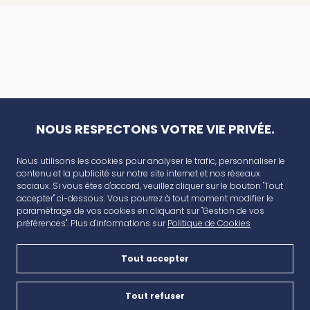
NOUS RESPECTONS VOTRE VIE PRIVÉE.
Nous utilisons les cookies pour analyser le trafic, personnaliser le
contenu et la publicité sur notre site internet et nos réseaux
sociaux. Si vous êtes d'accord, veuillez cliquer sur le bouton "Tout
accepter" ci-dessous. Vous pourrez à tout moment modifier le
paramétrage de vos cookies en cliquant sur "Gestion de vos
préférences". Plus d'informations sur
Politique de Cookies
Tout accepter
AVANT CAP
Plan de campagne, CD6, 13480 Cabriès
Tout refuser