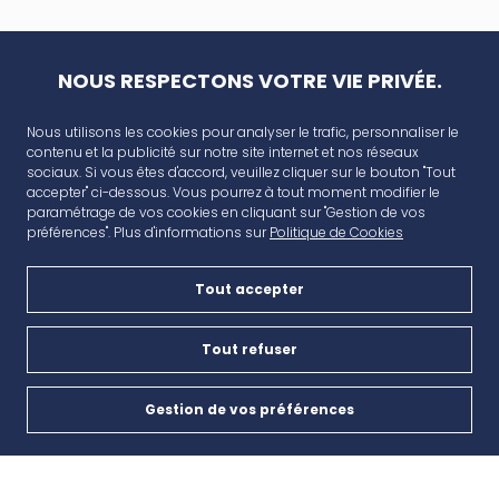
NOUS RESPECTONS VOTRE VIE PRIVÉE.
Nous utilisons les cookies pour analyser le trafic, personnaliser le
contenu et la publicité sur notre site internet et nos réseaux
sociaux. Si vous êtes d'accord, veuillez cliquer sur le bouton "Tout
accepter" ci-dessous. Vous pourrez à tout moment modifier le
paramétrage de vos cookies en cliquant sur "Gestion de vos
préférences". Plus d'informations sur
Politique de Cookies
Tout accepter
AVANT CAP
Plan de campagne, CD6, 13480 Cabriès
Tout refuser
Nous contacter
Gestion de vos préférences
Cookies
04 42 46 65 35