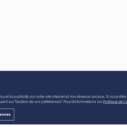
nu et la publicité sur notre site internet et nos réseaux sociaux. Si vous ête
AVANT CAP & VOUS
CONTACT
ant sur "Gestion de vos préférences". Plus d'informations sur
Politique de C
Accès
Nous rejoindre
rences
Horaires
Louer un local commer
Boutiques & Restaurants
Nous contacter