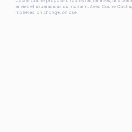
Cache Cache propose à toutes les femmes, une collec
envies et expériences du moment. Avec Cache Cache, o
matières, on change, on ose.