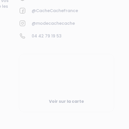
 vos
 les
@CacheCacheFrance
@modecachecache
04 42 79 19 53
Voir sur la carte