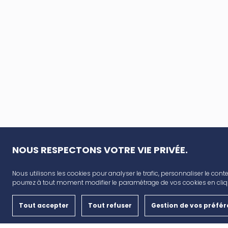
NOUS RESPECTONS VOTRE VIE PRIVÉE.
Nous utilisons les cookies pour analyser le trafic, personnaliser le conte
AVANT CAP
pourrez à tout moment modifier le paramétrage de vos cookies en cliqu
Plan de campagne, CD6, 13480 Cabriès
Tout accepter
Tout refuser
Gestion de vos préfé
Nous contacter