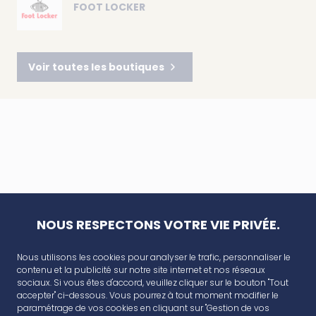
FOOT LOCKER
Voir toutes les boutiques
NOUS RESPECTONS VOTRE VIE PRIVÉE.
Nous utilisons les cookies pour analyser le trafic, personnaliser le
contenu et la publicité sur notre site internet et nos réseaux
sociaux. Si vous êtes d'accord, veuillez cliquer sur le bouton "Tout
accepter" ci-dessous. Vous pourrez à tout moment modifier le
paramétrage de vos cookies en cliquant sur "Gestion de vos