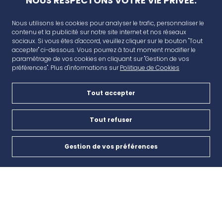
NOUS RESPECTONS VOTRE VIE PRIVÉE.
Nous utilisons les cookies pour analyser le trafic, personnaliser le
contenu et la publicité sur notre site internet et nos réseaux
sociaux. Si vous êtes d'accord, veuillez cliquer sur le bouton "Tout
accepter" ci-dessous. Vous pourrez à tout moment modifier le
paramétrage de vos cookies en cliquant sur "Gestion de vos
préférences". Plus d'informations sur
Politique de Cookies
Tout accepter
AVANT CAP
Plan de campagne, CD6, 13480 Cabriès
Tout refuser
Nous contacter
Gestion de vos préférences
Cookies
04 42 46 65 35
INSCRIPTION À LA NEWSLETTER