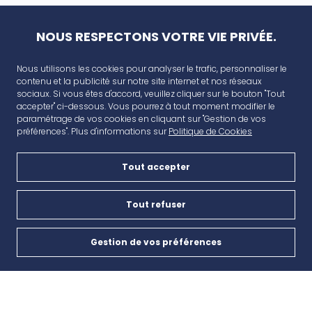
NOUS RESPECTONS VOTRE VIE PRIVÉE.
Nous utilisons les cookies pour analyser le trafic, personnaliser le
contenu et la publicité sur notre site internet et nos réseaux
sociaux. Si vous êtes d'accord, veuillez cliquer sur le bouton "Tout
accepter" ci-dessous. Vous pourrez à tout moment modifier le
paramétrage de vos cookies en cliquant sur "Gestion de vos
préférences". Plus d'informations sur
Politique de Cookies
Tout accepter
AVANT CAP
Plan de campagne, CD6, 13480 Cabriès
Tout refuser
Nous contacter
Gestion de vos préférences
Cookies
04 42 46 65 35