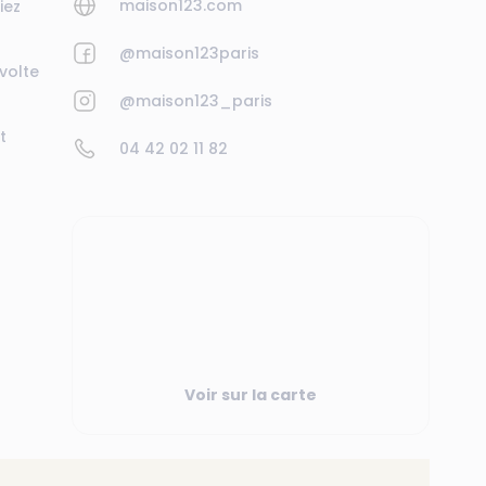
maison123.com
iez
@maison123paris
volte
@maison123_paris
t
04 42 02 11 82
Voir sur la carte