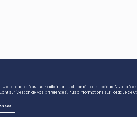
nu et la publicité sur notre site internet et nos réseaux sociaux. Si vous ête
AVANT CAP & VOUS
CONTACT
ant sur "Gestion de vos préférences". Plus d'informations sur
Politique de C
Accès
Nous rejoindre
rences
Horaires
Louer un local commer
Boutiques & Restaurants
Nous contacter
Bons plans
Actualités