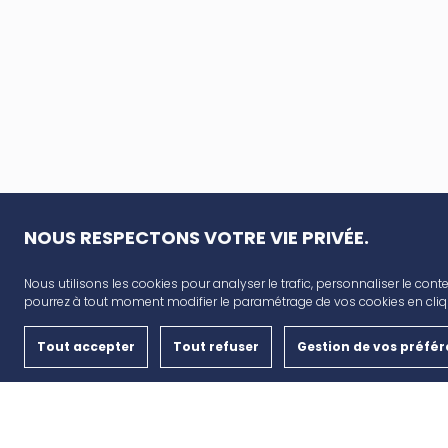
NOUS RESPECTONS VOTRE VIE PRIVÉE.
Nous utilisons les cookies pour analyser le trafic, personnaliser le conte
AVANT CAP
pourrez à tout moment modifier le paramétrage de vos cookies en cliqu
Plan de campagne, CD6, 13480 Cabriès
Tout accepter
Tout refuser
Gestion de vos préfé
Nous contacter
04 42 46 65 35