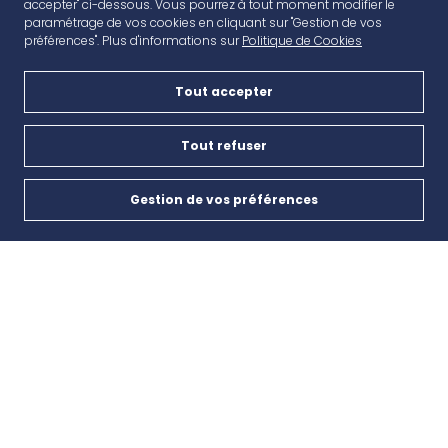
accepter" ci-dessous. Vous pourrez à tout moment modifier le
paramétrage de vos cookies en cliquant sur "Gestion de vos
préférences". Plus d'informations sur
Politique de Cookies
Tout accepter
AVANT CAP
Plan de campagne, CD6, 13480 Cabriès
Tout refuser
Nous contacter
Gestion de vos préférences
Cookies
04 42 46 65 35
INSCRIPTION À LA NEWSLETTER