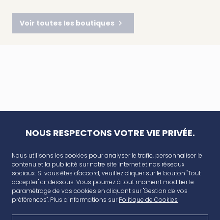
Voir toutes les boutiques
NOUS RESPECTONS VOTRE VIE PRIVÉE.
Nous utilisons les cookies pour analyser le trafic, personnaliser le
contenu et la publicité sur notre site internet et nos réseaux
sociaux. Si vous êtes d'accord, veuillez cliquer sur le bouton "Tout
accepter" ci-dessous. Vous pourrez à tout moment modifier le
paramétrage de vos cookies en cliquant sur "Gestion de vos
préférences". Plus d'informations sur
Politique de Cookies