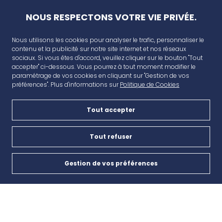
NOUS RESPECTONS VOTRE VIE PRIVÉE.
Nous utilisons les cookies pour analyser le trafic, personnaliser le
contenu et la publicité sur notre site internet et nos réseaux
sociaux. Si vous êtes d'accord, veuillez cliquer sur le bouton "Tout
accepter" ci-dessous. Vous pourrez à tout moment modifier le
paramétrage de vos cookies en cliquant sur "Gestion de vos
préférences". Plus d'informations sur
Politique de Cookies
Tout accepter
AVANT CAP
Plan de campagne, CD6, 13480 Cabriès
Tout refuser
Nous contacter
Gestion de vos préférences
Cookies
04 42 46 65 35