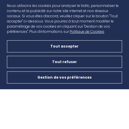
Nous utilisons les cookies pour analyser le trafic, personnaliser le
contenu et la publicité sur notre site internet et nos réseaux
sociaux. Si vous êtes d'accord, veuillez cliquer sur le bouton "Tout
accepter" ci-dessous. Vous pourrez à tout moment modifier le
paramétrage de vos cookies en cliquant sur "Gestion de vos
préférences". Plus d'informations sur
Politique de Cookies
Tout accepter
AVANT CAP
Plan de campagne, CD6, 13480 Cabriès
Tout refuser
Nous contacter
Gestion de vos préférences
Cookies
04 42 46 65 35
INSCRIPTION À LA NEWSLETTER