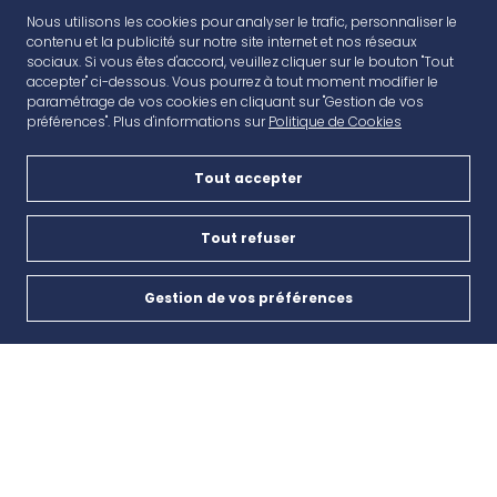
Nous utilisons les cookies pour analyser le trafic, personnaliser le
contenu et la publicité sur notre site internet et nos réseaux
sociaux. Si vous êtes d'accord, veuillez cliquer sur le bouton "Tout
accepter" ci-dessous. Vous pourrez à tout moment modifier le
paramétrage de vos cookies en cliquant sur "Gestion de vos
préférences". Plus d'informations sur
Politique de Cookies
Tout accepter
AVANT CAP
Plan de campagne, CD6, 13480 Cabriès
Tout refuser
Nous contacter
Gestion de vos préférences
Cookies
04 42 46 65 35
INSCRIPTION À LA NEWSLETTER