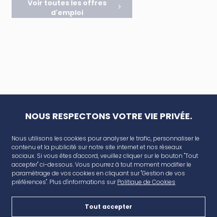
Voir toutes les offres
d'emploi
NOUS RESPECTONS VOTRE VIE PRIVÉE.
Nous utilisons les cookies pour analyser le trafic, personnaliser le
contenu et la publicité sur notre site internet et nos réseaux
sociaux. Si vous êtes d'accord, veuillez cliquer sur le bouton "Tout
accepter" ci-dessous. Vous pourrez à tout moment modifier le
paramétrage de vos cookies en cliquant sur "Gestion de vos
préférences". Plus d'informations sur
Politique de Cookies
Tout accepter
AVANT CAP