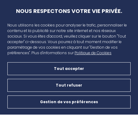
NOUS RESPECTONS VOTRE VIE PRIVÉE.
Nous utilisons les cookies pour analyser le trafic, personnaliser le
contenu et la publicité sur notre site internet et nos réseaux
sociaux. Si vous êtes d'accord, veuillez cliquer sur le bouton "Tout
accepter" ci-dessous. Vous pourrez à tout moment modifier le
paramétrage de vos cookies en cliquant sur "Gestion de vos
préférences". Plus d'informations sur
Politique de Cookies
Tout accepter
AVANT CAP
Plan de campagne, CD6, 13480 Cabriès
Tout refuser
Nous contacter
Gestion de vos préférences
Cookies
04 42 46 65 35