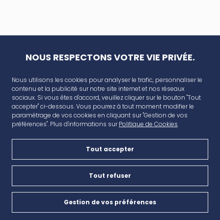
NOUS RESPECTONS VOTRE VIE PRIVÉE.
Nous utilisons les cookies pour analyser le trafic, personnaliser le
contenu et la publicité sur notre site internet et nos réseaux
sociaux. Si vous êtes d'accord, veuillez cliquer sur le bouton "Tout
accepter" ci-dessous. Vous pourrez à tout moment modifier le
paramétrage de vos cookies en cliquant sur "Gestion de vos
préférences". Plus d'informations sur
Politique de Cookies
Tout accepter
AVANT CAP
Plan de campagne, CD6, 13480 Cabriès
Tout refuser
Nous contacter
Gestion de vos préférences
Cookies
04 42 46 65 35