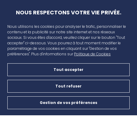
NOUS RESPECTONS VOTRE VIE PRIVÉE.
Nous utilisons les cookies pour analyser le trafic, personnaliser le
contenu et la publicité sur notre site internet et nos réseaux
sociaux. Si vous êtes d'accord, veuillez cliquer sur le bouton "Tout
accepter" ci-dessous. Vous pourrez à tout moment modifier le
paramétrage de vos cookies en cliquant sur "Gestion de vos
préférences". Plus d'informations sur
Politique de Cookies
Tout accepter
AVANT CAP
Plan de campagne, CD6, 13480 Cabriès
Tout refuser
Nous contacter
Gestion de vos préférences
Cookies
04 42 46 65 35