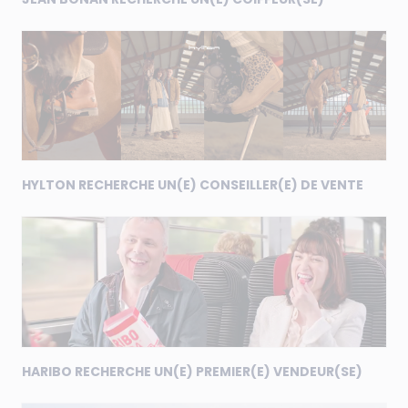
HYLTON RECHERCHE UN(E) CONSEILLER(E) DE VENTE
HARIBO RECHERCHE UN(E) PREMIER(E) VENDEUR(SE)